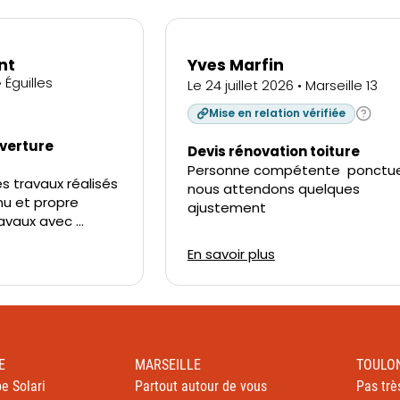
E
MARSEILLE
TOULO
e Solari
Partout autour de vous
Pas trè