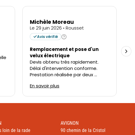
N
AVIGNON
s loin de la rade
90 chemin de la Cristol