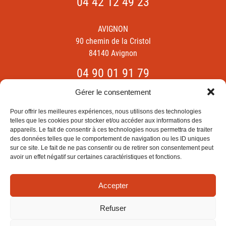
04 42 12 49 23
AVIGNON
90 chemin de la Cristol
84140 Avignon
04 90 01 91 79
Gérer le consentement
Pour offrir les meilleures expériences, nous utilisons des technologies
#LESCOUVREURSDEPROXIMITE
telles que les cookies pour stocker et/ou accéder aux informations des
appareils. Le fait de consentir à ces technologies nous permettra de traiter
des données telles que le comportement de navigation ou les ID uniques
sur ce site. Le fait de ne pas consentir ou de retirer son consentement peut
avoir un effet négatif sur certaines caractéristiques et fonctions.
MENTIONS LÉGALES
©2026 LES COUVREURS DE PROXIMITÉ
4.9/
Accepter
5
sur la base de
79 avis
Refuser
URGENCE OU DEVIS