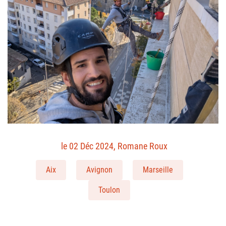
le 02 Déc 2024, Romane Roux
Aix
Avignon
Marseille
Toulon